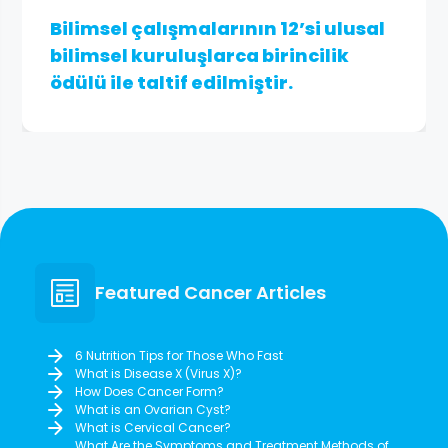
Bilimsel çalışmalarının 12’si ulusal
bilimsel kuruluşlarca birincilik
ödülü ile taltif edilmiştir.
Featured Cancer Articles
6 Nutrition Tips for Those Who Fast
What is Disease X (Virus X)?
How Does Cancer Form?
What is an Ovarian Cyst?
What is Cervical Cancer?
What Are the Symptoms and Treatment Methods of